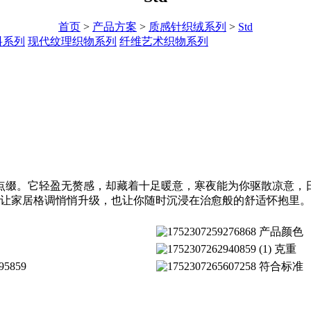
首页
>
产品方案
>
质感针织绒系列
>
Std
料系列
现代纹理织物系列
纤维艺术织物系列
点缀。它轻盈无赘感，却藏着十足暖意，寒夜能为你驱散凉意，
既让家居格调悄悄升级，也让你随时沉浸在治愈般的舒适怀抱里。
产品颜色
克重
符合标准